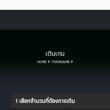
เติมเกม
HOME
TERMGAME
1
เลือกจำนวนที่ต้องการเติม