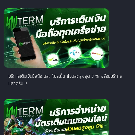
บริการเติมเงินมือถือ และ โปรเน็ต ส่วนลดสูงสุด 3 % พร้อมบริการ
แล้วครับ !!