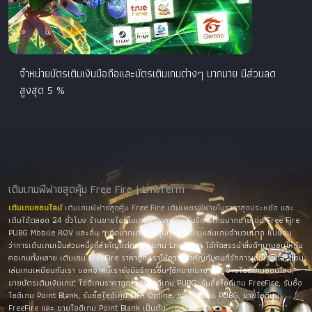
จำหน่ายบัตรเติมเงินมือถือและบัตรเติมเกมต่างๆ มากมาย มีส่วนลด
สูงสุด 5 %
เติมเกมฟีฟายสุดคุ้ม Free Fire | LnwTerm
เติมเกมออนไลน์
เติมเกมฟีฟายสุดคุ้ม Free Fire เติมเพชรฟีฟายในราคาสุดประหยัด และ
เติมได้ตลอด 24 ชั่วโมง ร้านขายไอเท็มเกมราคาสุดคุ้มให้บริการเกมมากมายเช่น Free Fire
PUBG Mobile ROV และอื่น ๆ อีกมากมาย วัยรุ่นทุกวันนี้นิยมเล่นเกมจำนวนมาก แน่นอน
ว่าการเติมเกมเป็นส่วนหนึ่งที่สำคัญแต่การเล่นเกม LnwTerm ได้คัดสรรนำสิ่งดีๆมามอบให้กับ
คอเกมทั้งหลาย เติมเกม FreeFire ราคาถูก เราให้ความสำคัญกับคนที่รักการเล่นเกมและชอบ
เล่นเกมเหมือนกับเรา นอกจากนี้เรายังมีบริการอื่นๆอีกมากมาย เช่น ขายไอดีเกมออนไลน์,
ขายบัตรเติมเงินเกม, ไอดีเกมราคาถูก, ขายไอดีเกม PUBG, รับซื้อไอดีเกม FreeFire, รับซื้อ
ไอดีเกม Point Blank, รับซื้อไอดีเกม FIFA Online, ขายไอดีเกม PUBG, ขายไอดีเกม
FreeFire และ ขายไอดีเกม Point Blank เป็นต้น