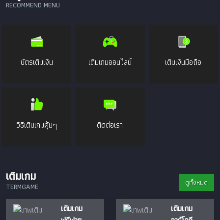
RECOMMEND MENU
บัตรเติมเงิน
เติมเกมออนไลน์
เติมเงินมือถือ
วิธีเติมเกมคุ้มๆ
ติดต่อเรา
เติมเกม
ดูทั้งหมด
TERMGAME
เติมเกม
เติมเกม