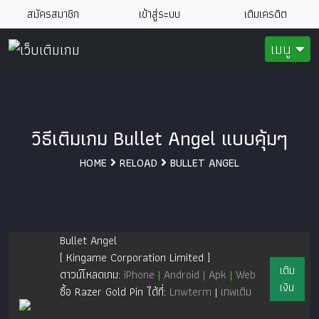
สมัครสมาชิก
เข้าสู่ระบบ
เติมเครดิต
เมนู
วิธีเติมเกม Bullet Angel แบบคุ้มๆ
HOME
RELOAD
BULLET ANGEL
Bullet Angel
[ Kingame Corporation Limited ]
เติม
ดาวน์โหลดเกม:
iPhone
|
Android
|
Apk
|
Web
เงิน
ซื้อ Razer Gold Pin ได้ที่:
Lnwterm
|
เทพเติม