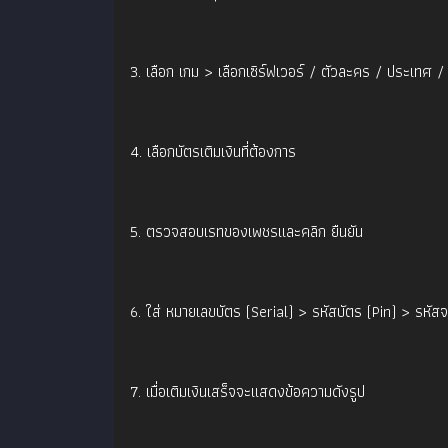
3. เลือก เกม > เลือกเซิร์ฟเวอร์ / ตัวละคร / ประเทศ / 
4. เลือกบัตรเติมเงินที่ต้องการ
5. ตรวจสอบเรทของเพชรและคลิก ยืนยัน
6. ใส่ หมายเลขบัตร (Serial) > รหัสบัตร (Pin) > รหัส
7. เมื่อเติมเงินเสร็จจะแสดงข้อความดังรูป