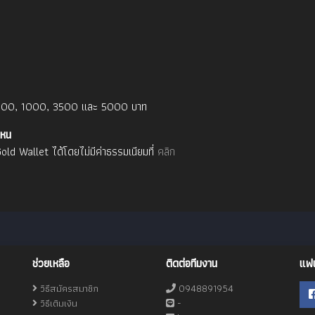
0, 500, 1000, 3500 และ 5000 บาท
ไหน
ld Wallet ได้โดยไม่มีค่าธรรมเนียมที่
คลิก
ช่วยเหลือ
ติดต่อทีมงาน
แฟ
วิธีสมัครสมาชิก
0948891954
วิธีเติมเงิน
-