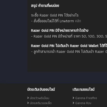
สรุป คำถามที่พบบ่อย
จะซื้อ Razer Gold PIN ได้อย่างไร
- สั่งซื้อออนไลน์ได้ที่ Lnwterm
คลิก
Razer Gold PIN มีจำหน่ายราคาเท่าใดบ้าง
- Razer Gold PIN มีจำหน่ายที่ ราคา 50, 100, 30
Razer Gold PIN ไปเติมเข้า Razer Gold Wallet ได้ที่
- ลูกค้าสามารถนำ Razer Gold PIN ไปเติมเข้า Razer Go
บัตรเติมเงินออนไลน์
เติมเกมออนไลน์
บัตรวิวพรีเมี่ยม
Garena Freefire
บัตรสตีมวอลเล็ต
Garena Rov