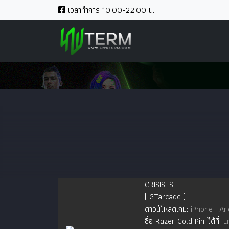
เวลาทำการ 10.00-22.00 น.
CRISIS: S
[ GTarcade ]
ดาวน์โหลดเกม:
iPhone
|
An
ซื้อ Razer Gold Pin ได้ที่:
L