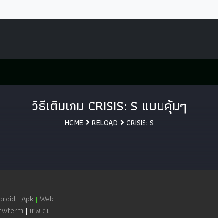
วิธีเติมเกม CRISIS: S แบบคุ้มๆ
HOME
RELOAD
CRISIS: S
droid
|
Apk
|
Web
nwterm
|
เทพเติม