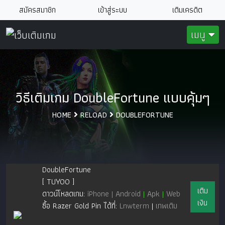
สมัครสมาชิก
เข้าสู่ระบบ
เติมเครดิต
เมนู
วิธีเติมเกม DoubleFortune แบบคุ้มๆ
HOME
RELOAD
DOUBLEFORTUNE
DoubleFortune
[ TUYOO ]
เติม
ดาวน์โหลดเกม:
iPhone
|
Android
|
Apk
|
Web
เงิน
ซื้อ Razer Gold Pin ได้ที่:
Lnwterm
|
เทพเติม