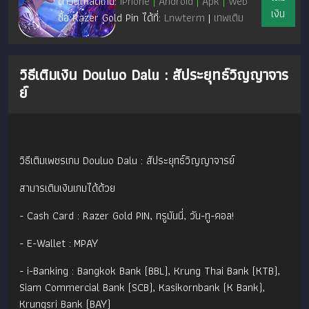
ดาวน์โหลดเกม:
iPhone
|
Android
|
Apk
|
Web
เงิน
ซื้อ Razer Gold Pin ได้ที่:
Lnwterm
|
เทพเติม
วิธีเติมเงิน Douluo Dalu : สัประยุทธ์วิญญาจาร
ย์
วิธีเติมเพชรเกม Douluo Dalu : สัประยุทธ์วิญญาจารย์
สามารเติมเงินเกมได้ด้วย
- Cash Card : Razer Gold PIN, ทรูมันนี่, วัน-ทู-คอล!
- E-Wallet : MPAY
- i-Banking : Bangkok Bank (BBL), Krung Thai Bank (KTB),
Siam Commercial Bank (SCB), Kasikornbank (K Bank),
Krungsri Bank (BAY)