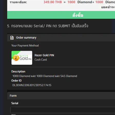
5. กรอกหมายเลข Serial/ PIN กด SUBMIT เป็นอันเสร็จ