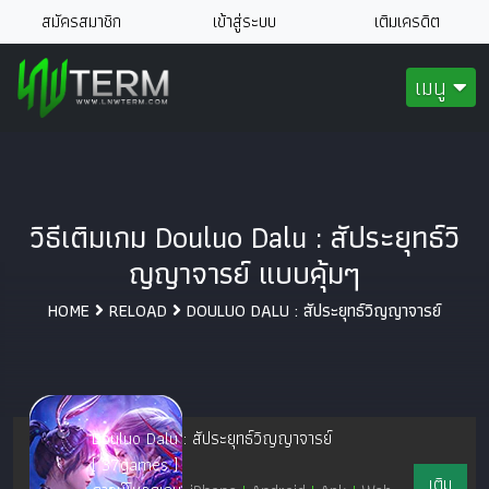
สมัครสมาชิก
เข้าสู่ระบบ
เติมเครดิต
เมนู
วิธีเติมเกม Douluo Dalu : สัประยุทธ์วิ
ญญาจารย์ แบบคุ้มๆ
HOME
RELOAD
DOULUO DALU : สัประยุทธ์วิญญาจารย์
Douluo Dalu : สัประยุทธ์วิญญาจารย์
[ 37games ]
เติม