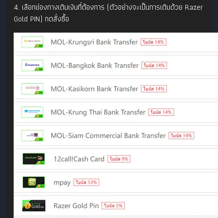
4. เลือกช่องทางเติมเงินที่ต้องการ (ตัวอย่างจะเป็นการเติมด้วย Razer
Gold PIN) กดสั่งซื้อ