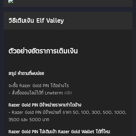
วิธีเติมเงิน Elf Valley
ตัวอย่างอัตราการเติมเงิน
สรุป คำถามที่พบบ่อย
จะซื้อ Razer Gold PIN ได้อย่างไร
- สั่งซื้อออนไลน์ได้ที่ Lnwterm
คลิก
Razer Gold PIN มีจำหน่ายราคาเท่าใดบ้าง
- Razer Gold PIN มีจำหน่ายที่ ราคา 50, 100, 300, 500, 1000,
3500 และ 5000 บาท
Razer Gold PIN ไปเติมเข้า Razer Gold Wallet ได้ที่ไหน