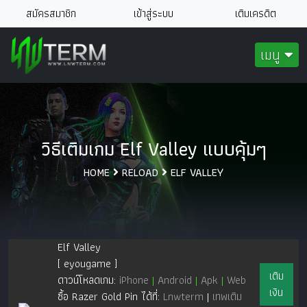
สมัครสมาชิก
เข้าสู่ระบบ
เติมเครดิต
เมนู
วิธีเติมเกม Elf Valley แบบคุ้มๆ
HOME
RELOAD
ELF VALLEY
Elf Valley
[ eyougame ]
เติม
ดาวน์โหลดเกม:
iPhone
|
Android
|
Apk
|
Web
เงิน
ซื้อ Razer Gold Pin ได้ที่:
Lnwterm
|
เทพเติม