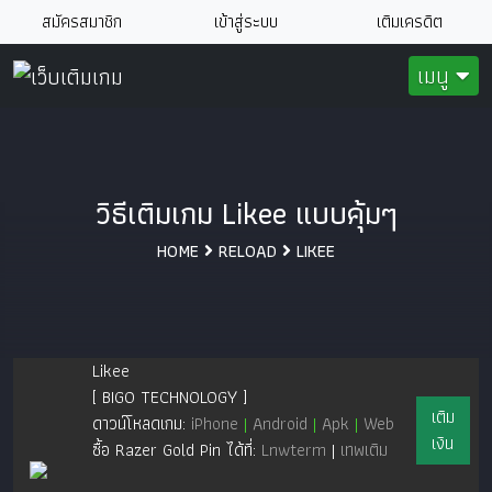
สมัครสมาชิก
เข้าสู่ระบบ
เติมเครดิต
เมนู
วิธีเติมเกม Likee แบบคุ้มๆ
HOME
RELOAD
LIKEE
Likee
[ BIGO TECHNOLOGY ]
เติม
ดาวน์โหลดเกม:
iPhone
|
Android
|
Apk
|
Web
เงิน
ซื้อ Razer Gold Pin ได้ที่:
Lnwterm
|
เทพเติม