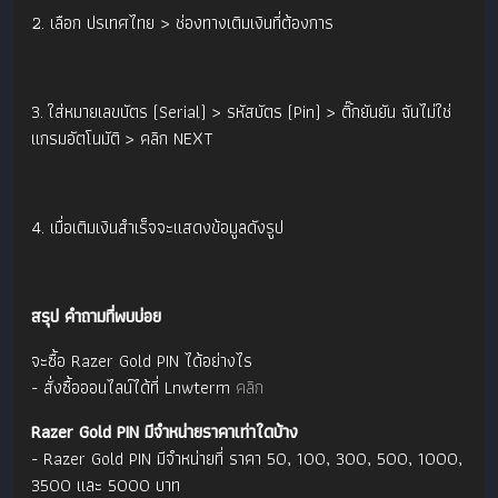
2. เลือก ปรเทศไทย > ช่องทางเติมเงินที่ต้องการ
3. ใส่หมายเลขบัตร (Serial) > รหัสบัตร (Pin) > ติ๊กยันยัน ฉันไม่ใช่
แกรมอัตโนมัติ > คลิก NEXT
4. เมื่อเติมเงินสำเร็จจะแสดงข้อมูลดังรูป
สรุป คำถามที่พบบ่อย
จะซื้อ Razer Gold PIN ได้อย่างไร
- สั่งซื้อออนไลน์ได้ที่ Lnwterm
คลิก
Razer Gold PIN มีจำหน่ายราคาเท่าใดบ้าง
- Razer Gold PIN มีจำหน่ายที่ ราคา 50, 100, 300, 500, 1000,
3500 และ 5000 บาท