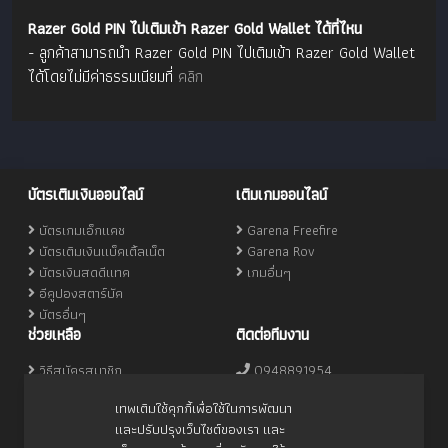
Razer Gold PIN ไปเติมเข้า Razer Gold Wallet ได้ที่ไหน
- ลูกค้าสามารถนำ Razer Gold PIN ไปเติมเข้า Razer Gold Wallet
ได้โดยไม่มีค่าธรรมเนียมที่
คลิก
บัตรเติมเงินออนไลน์
เติมเกมออนไลน์
บัตรเกมเอ็กแคช
Garena Freefire
บัตรเติมเงินแบ็คเติ้ลเน็ต
Garena Rov
บัตรเงินสดดีแทค
เกมอื่นๆ
อีคูปองสตาร์บัค
บัตรอื่นๆ
ช่วยเหลือ
ติดต่อทีมงาน
วิธีสมัครสมาชิก
0948891954
วิธีเติมเงิน
-
เทพเติมใช้คุกกี้เพื่อใช้ในการพัฒนา
lnwterm
และปรับปรุงเว็บไชต์ของเรา และ
แฟนเพจ