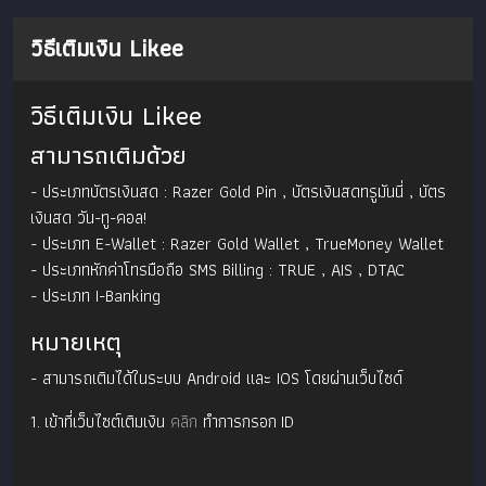
วิธีเติมเงิน Likee
วิธีเติมเงิน Likee
สามารถเติมด้วย
- ประเภทบัตรเงินสด : Razer Gold Pin , บัตรเงินสดทรูมันนี่ , บัตร
เงินสด วัน-ทู-คอล!
- ประเภท E-Wallet : Razer Gold Wallet , TrueMoney Wallet
- ประเภทหักค่าโทรมือถือ SMS Billing : TRUE , AIS , DTAC
- ประเภท I-Banking
หมายเหตุ
- สามารถเติมได้ในระบบ Android และ IOS โดยผ่านเว็บไซด์
1. เข้าที่เว็บไซต์เติมเงิน
คลิก
ทำการกรอก ID