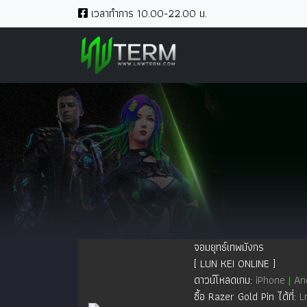
เวลาทำการ 10.00-22.00 น.
จอมยุทธ์เทพมังกร
[ LUN KEI ONLINE ]
ดาวน์โหลดเกม:
iPhone
|
An
ซื้อ Razer Gold Pin ได้ที่:
L