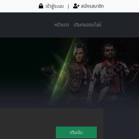
เข้าสู่ระบบ
|
สมัครสมาชิก
หน้าแรก
เติมเกมออนไลน์
เติมเงิน