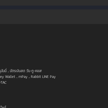
นนี่ , บัตรเงินสด วัน-ทู-คอล!
ney Wallet , mPay , Rabbit LINE Pay
 DTAC
ไซด์