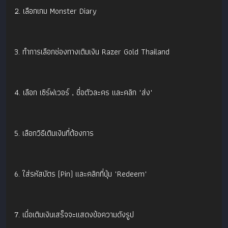
2. เลือกเกม Monster Diary
3. ทำการเลือกช่องทางเติมเงิน Razer Gold Thailand
4. เลือก เซิร์ฟเวอร์ , ชื่อตัวละคร และคลิก "ส่ง"
5. เลือกวิธีเติมเงินที่ต้องการ
6. ใส่รหัสบัตร (Pin) และคลิกที่ปุ่ม "Redeem"
7. เมื่อเติมเงินเสร็จจะแสดงข้อความดังรูป