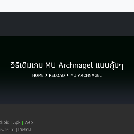
วิธีเติมเกม MU Archnagel แบบคุ้มๆ
HOME
RELOAD
MU ARCHNAGEL
droid
|
Apk
|
Web
nwterm
|
เทพเติม