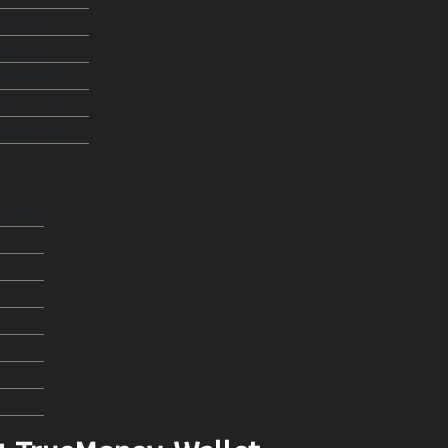
amonds
Diamonds
Diamonds
Diamonds
 Diamonds
y, mPay