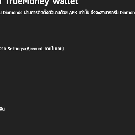
วย TrueMoney Wallet
เติม Diamonds ผ่านการติดตั้งตัวเกมด้วย APK เท่านั้น จึงจะสามารถรับ Diamond
 ได้จาก Settings>Account ภายในเกม)
งิน