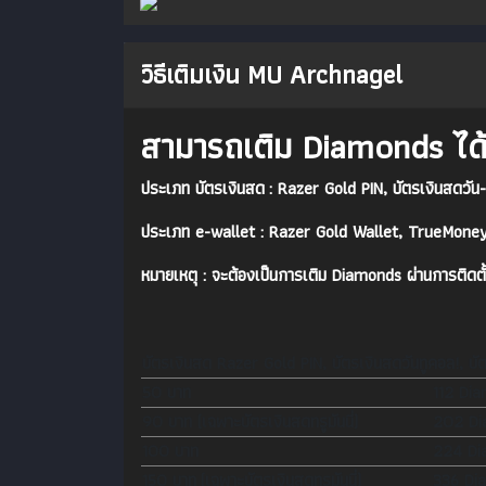
วิธีเติมเงิน MU Archnagel
สามารถเติม Diamonds ได้
ประเภท บัตรเงินสด : Razer Gold PIN, บัตรเงินสดวัน-ทู
ประเภท e-wallet : Razer Gold Wallet, TrueMoney
หมายเหตุ : จะต้องเป็นการเติม Diamonds ผ่านการติดตั้
บัตรเงินสด Razer Gold PIN, บัตรเงินสดวันทูคอล!, บัตร
50 บาท
112 Di
90 บาท (เฉพาะบัตรเงินสดทรูมันนี่)
202 Di
100 บาท
224 Di
150 บาท (เฉพาะบัตรเงินสดทรูมันนี่)
336 Di