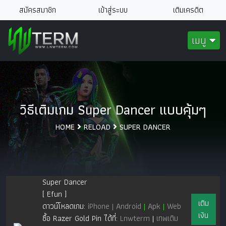
สมัครสมาชิก
เข้าสู่ระบบ
เติมเครดิต
เมนู
วิธีเติมเกม Super Dancer แบบคุ้มๆ
HOME
RELOAD
SUPER DANCER
Super Dancer
[ Efun ]
เติม
ดาวน์โหลดเกม:
iPhone
|
Android
|
Apk
|
Web
เงิน
ซื้อ Razer Gold Pin ได้ที่:
Lnwterm
|
เทพเติม