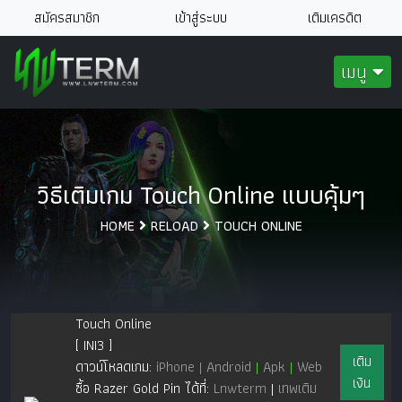
สมัครสมาชิก
เข้าสู่ระบบ
เติมเครดิต
เมนู
วิธีเติมเกม Touch Online แบบคุ้มๆ
HOME
RELOAD
TOUCH ONLINE
Touch Online
[ INI3 ]
เติม
ดาวน์โหลดเกม:
iPhone
|
Android
|
Apk
|
Web
เงิน
ซื้อ Razer Gold Pin ได้ที่:
Lnwterm
|
เทพเติม