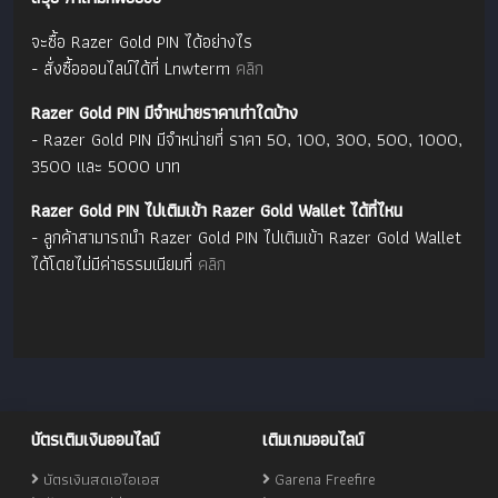
จะซื้อ Razer Gold PIN ได้อย่างไร
- สั่งซื้อออนไลน์ได้ที่ Lnwterm
คลิก
Razer Gold PIN มีจำหน่ายราคาเท่าใดบ้าง
- Razer Gold PIN มีจำหน่ายที่ ราคา 50, 100, 300, 500, 1000,
3500 และ 5000 บาท
Razer Gold PIN ไปเติมเข้า Razer Gold Wallet ได้ที่ไหน
- ลูกค้าสามารถนำ Razer Gold PIN ไปเติมเข้า Razer Gold Wallet
ได้โดยไม่มีค่าธรรมเนียมที่
คลิก
บัตรเติมเงินออนไลน์
เติมเกมออนไลน์
บัตรเงินสดเอไอเอส
Garena Freefire