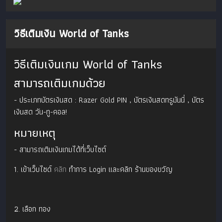
วิธีเติมเงิน World of Tanks
วิธีเติมเงินเกม World of Tanks
สามารถเติมเกมด้วย
- ประเภทบัตรเงินสด : Razer Gold PIN , บัตรเงินสดทรูมันนี่ , บัตร
เงินสด วัน-ทู-คอล!
หมายเหตุ
- สามารถเติมเงินเกมได้ที่เว็บไซต์
1. เข้าเว็บไซด์
คลิก
ทำการ Login และคลิก ร้านของขวัญ
2. เลือก ทอง