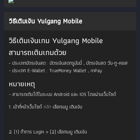
วิธีเติมเงิน Yulgang Mobile
วิธีเติมเงินเกม Yulgang Mobile
สามารถเติมเกมด้วย
- ประเภทบัตรเงินสด : บัตรเงินสดทรูมันนี่ , บัตรเงินสด วัน-ทู-คอล!
- ประเภท E-Wallet : TrueMoney Wallet , mPay
หมายเหตุ
- สามารถเติมได้ในระบบ Android และ IOS โดยผ่านเว็บไซด์
1. เข้าที่หน้าเว็บไซต์
คลิก
เลือกเมนู เติมเงิน
2. (1) ทำการ Login > (2) เลือกเมนู เติมเงิน