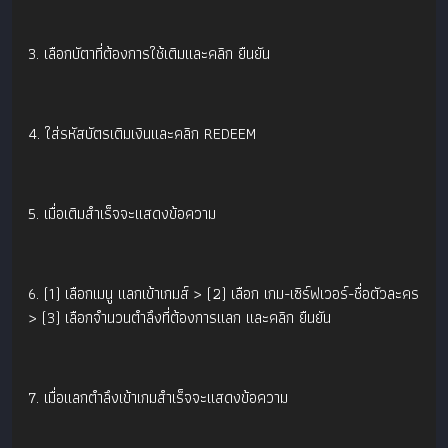
3. เลือกบัตาที่ต้องการใช้เติมและคลิก ยืนยัน
4. ใส่รหัสบัตรเติมเงินและคลิก REDEEM
5. เมื่อเติมสำเร็จจะแสดงข้อความ
6. (1) เลือกเมนู แลกเข้าเกมส์ > (2) เลือก เกม-เซิร์ฟเวอร์-ชื่อตัวละคร
> (3) เลือกจำนวนตำลึงที่ต้องการแลก และคลิก ยืนยัน
7. เมื่อแลกตำลึงเข้าเกมสำเร็จจะแสดงข้อความ