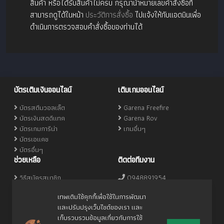
สินค้า หรือได้รับสินค้าไม่ครบ กรุณานำหมายเลขคำสั่งซื้อที่
สามารถดูได้ในหน้า
ประวัติการสั่งซื้อ
ไปแจ้งให้กับแอดมินเพื่อ
ดำเนินการตรวจสอบคำสั่งซื้อของท่านได้
บัตรเติมเงินออนไลน์
เติมเกมออนไลน์
บัตรสตีมวอลเล็ต
Garena Freefire
บัตรเงินสดดีแทค
Garena Rov
บัตรเกมการีน่า
เกมอื่นๆ
บัตรเอแคช
บัตรอื่นๆ
ช่วยเหลือ
ติดต่อทีมงาน
วิธีสมัครสมาชิก
0948891954
วิธีเติมเงิน
-
เทพเติมใช้คุกกี้เพื่อใช้ในการพัฒนา
lnwterm
และปรับปรุงเว็บไชต์ของเรา และ
แฟนเพจ
เก็บรวบรวมข้อมูลเกี่ยวกับการใช้