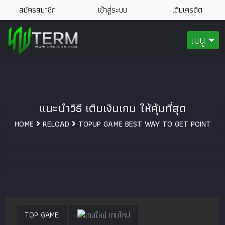
สมัครสมาชิก
เข้าสู่ระบบ
เติมเครดิต
เมนู
แนะนำวิธี เติมเงินเกม ให้คุ้มที่สุด
HOME
RELOAD
TOPUP GAME BEST WAY TO GET POINT
เกมใหม่
TOP GAME