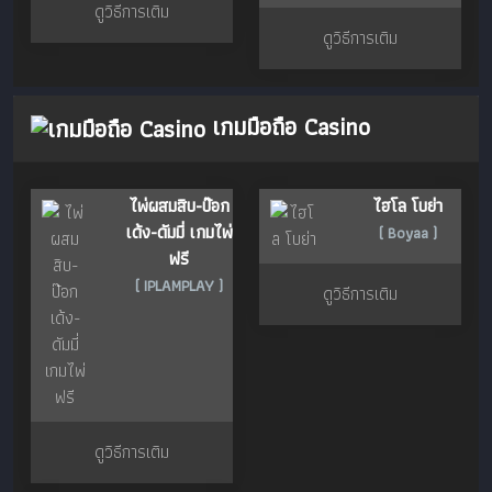
ดูวิธีการเติม
ดูวิธีการเติม
เกมมือถือ Casino
ไพ่ผสมสิบ-ป๊อก
ไฮโล โบย่า
เด้ง-ดัมมี่ เกมไพ่
( Boyaa )
ฟรี
( IPLAMPLAY )
ดูวิธีการเติม
ดูวิธีการเติม