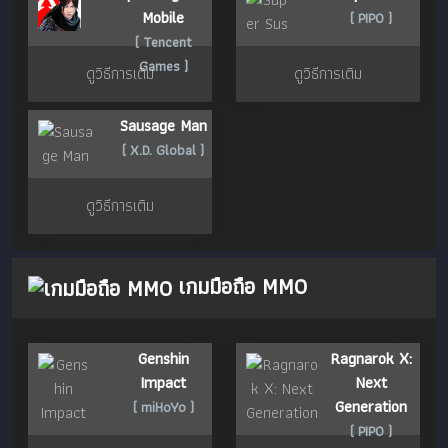
Mobile
( PIPO )
( Tencent
Games )
ดูวิธีการเติม
ดูวิธีการเติม
Sausage Man
( X.D. Global )
ดูวิธีการเติม
เกมมือถือ MMO
Genshin
Ragnarok X:
Impact
Next
Generation
( miHoYo )
( PIPO )