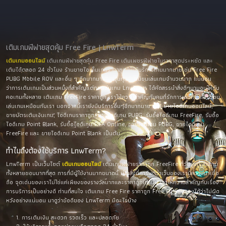
เติมเกมฟีฟายสุดคุ้ม Free Fire | LnwTerm
เติมเกมออนไลน์
เติมเกมฟีฟายสุดคุ้ม Free Fire เติมเพชรฟีฟายในราคาสุดประหยัด และ
เติมได้ตลอด 24 ชั่วโมง ร้านขายไอเท็มเกมราคาสุดคุ้มให้บริการเกมมากมายเช่น Free Fire
PUBG Mobile ROV และอื่น ๆ อีกมากมาย วัยรุ่นทุกวันนี้นิยมเล่นเกมจำนวนมาก แน่นอน
ว่าการเติมเกมเป็นส่วนหนึ่งที่สำคัญแต่การเล่นเกม LnwTerm ได้คัดสรรนำสิ่งดีๆมามอบให้กับ
คอเกมทั้งหลาย เติมเกม FreeFire ราคาถูก เราให้ความสำคัญกับคนที่รักการเล่นเกมและชอบ
เล่นเกมเหมือนกับเรา นอกจากนี้เรายังมีบริการอื่นๆอีกมากมาย เช่น ขายไอดีเกมออนไลน์,
ขายบัตรเติมเงินเกม, ไอดีเกมราคาถูก, ขายไอดีเกม PUBG, รับซื้อไอดีเกม FreeFire, รับซื้อ
ไอดีเกม Point Blank, รับซื้อไอดีเกม FIFA Online, ขายไอดีเกม PUBG, ขายไอดีเกม
FreeFire และ ขายไอดีเกม Point Blank เป็นต้น
ทำไมถึงต้องใช้บริการ LnwTerm?
LnwTerm เป็นเว็บไซต์
เติมเกมออนไลน์
เติมเกมฟีฟายราคาถูก FreeFire ที่วัยรุ่นที่เล่นเกม
ทั้งหลายชอบมากที่สุด การที่มีผู้ใช้งานมากขนาดนี้ เป็นสิ่งที่การันตีว่าเว็บของเรามีความน่าเชื่อ
ถือ จุดเด่นของเราไม่ใช่แค่เพียงของรางวัลมากและราคาถูกเท่านั้น เราให้ความสำคัญกับเรื่อง
การบริการเป็นอย่างดี ท่านที่สนใจ เติมเกม Free Fire ราคาถูก Free Fire รับรองได้ว่าไม่ผิด
หวังอย่างแน่นอน มาดูว่าข้อดีของ LnwTerm มีอะไรบ้าง
1. การเติมเงิน สะดวก รวดเร็ว และปลอดภัย