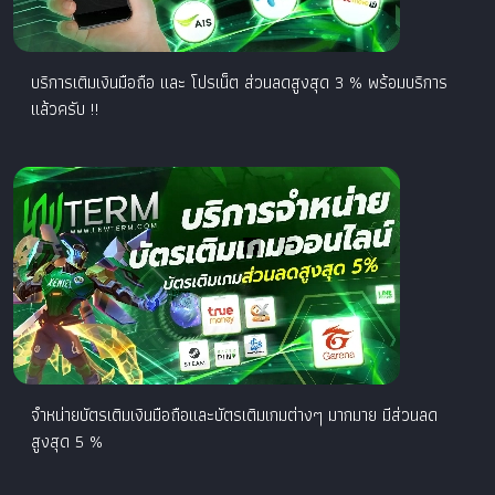
บริการเติมเงินมือถือ และ โปรเน็ต ส่วนลดสูงสุด 3 % พร้อมบริการ
แล้วครับ !!
จำหน่ายบัตรเติมเงินมือถือและบัตรเติมเกมต่างๆ มากมาย มีส่วนลด
สูงสุด 5 %