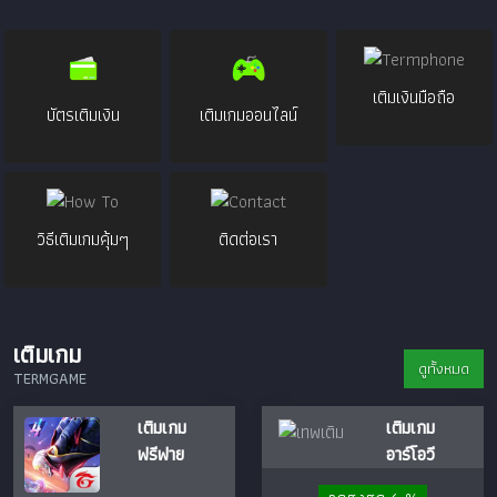
เติมเงินมือถือ
บัตรเติมเงิน
เติมเกมออนไลน์
วิธีเติมเกมคุ้มๆ
ติดต่อเรา
เติมเกม
ดูทั้งหมด
TERMGAME
เติมเกม
เติมเกม
ฟรีฟาย
อาร์โอวี