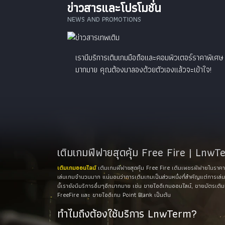
ข่าวสารและโปรโมชั่น
NEWS AND PROMOTIONS
เรามีบริการเติมเกมมือถือและคอมพิวเตอร์ราคาพิเศษ
มากมาย คุณต้องมาลองด้วยตัวเองแล้วจะเข้าใจ!
เติมเกมฟีฟายสุดคุ้ม Free Fire | Lnw
เติมเกมออนไลน์
เติมเกมฟีฟายสุดคุ้ม Free Fire เติมเพชรฟีฟายในราคาส
เล่นเกมจำนวนมาก แน่นอนว่าการเติมเกมเป็นส่วนหนึ่งที่สำคัญแต่การเล
นี้เรายังมีบริการอื่นๆอีกมากมาย เช่น ขายไอดีเกมออนไลน์, ขายบัตรเติ
FreeFire และ ขายไอดีเกม Point Blank เป็นต้น
ทำไมถึงต้องใช้บริการ LnwTerm?