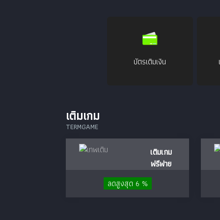
บัตรเติมเงิน
เติมเกม
TERMGAME
เติมเกม
ฟรีฟาย
ลดสูงสุด 6 %