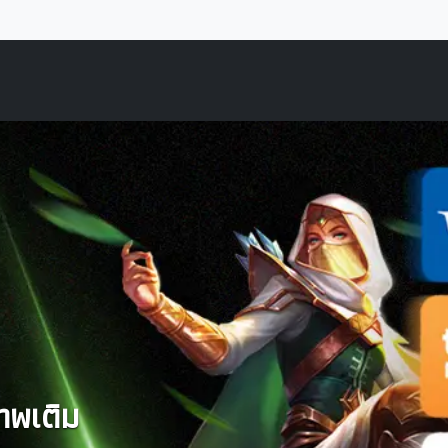
ทพเติม