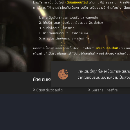
LnwTerm เป็นเว็บไซต์
เติมเกมออนไลน์
เติมเกมฟีฟายราคาถูก FreeFire ท
เท่านั้น เราให้ความสำคัญกับเรื่องการบริการเป็นอย่างดี ท่านที่สนใจ เต
1. การเติมเงิน สะดวก รวดเร็ว และปลอดภัย
2. ให้บริการและคอยช่วยเหลือตลอด 24 ชั่วโมง
3. รับซื้อไอดีเกม ให้ราคาดี
4. ขายไอดีเกมออนไลน์ ราคาไม่แพง
5. ขายบัตรเติมเงินเกม ราคาคุ้มค่าที่สุด
นอกจากนี้การสมัครสมาชิกเว็บไซต์ LnwTerm
เติมเกมออนไลน์
เติมเกม
เดียวท่านก็เป็นสมาชิกและเข้าใช้งานได้เลยทันที หากกำลังมองหาเว็บเติ
เทพเติมใช้คุกกี้เพื่อใช้ในการพัฒ
ว่าคุณยอมรับนโยบายความเป็นส่ว
บัตรเติมเงินออนไลน์
เติมเกมออนไลน์
บัตรสตีมวอลเล็ต
Garena Freefire
บัตรเกมเอ็กแคช
Garena Rov
บัตรเติมเงินแบ็คเติ้ลเน็ต
เกมอื่นๆ
บัตรเติมเงินไอเอ็นไอ
บัตรอื่นๆ