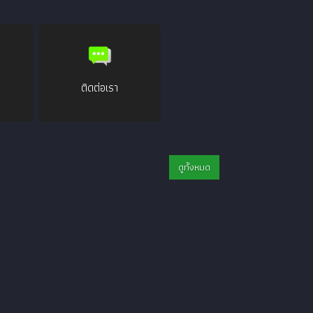
ๆ
ติดต่อเรา
ดูทั้งหมด