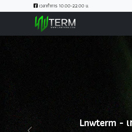
เวลาทำการ 10.00-22.00 น.
Lnwterm - เ