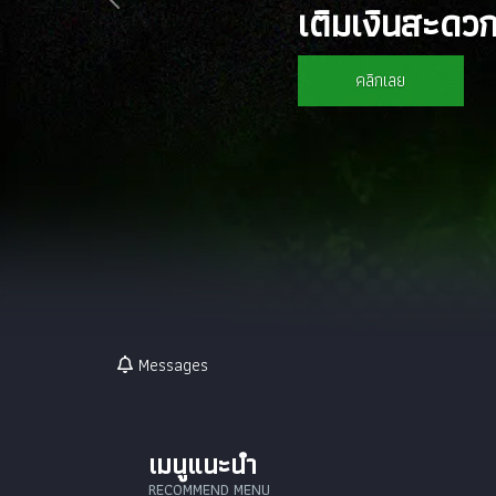
Previous
เติมเงินสะดว
คลิกเลย
Messages
ขณะนี้ท
เมนูแนะนำ
RECOMMEND MENU