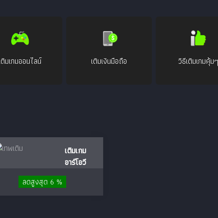
เติมเกมออนไลน์
เติมเงินมือถือ
วิธีเติมเกมคุ้ม
เติมเกม
อาร์โอวี
ลดสูงสุด 6 %