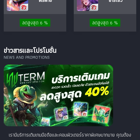
ฟรีฟาย
อาร์โอวี
ลดสูงสุด 6 %
ลดสูงสุด 6 %
ข่าวสารและโปรโมชั่น
NEWS AND PROMOTIONS
เรามีบริการเติมเกมมือถือและคอมพิวเตอร์ราคาพิเศษมากมาย คุณต้อง