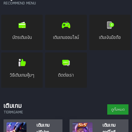
RECOMMEND MENU
บัตรเติมเงิน
เติมเกมออนไลน์
เติมเงินมือถือ
วิธีเติมเกมคุ้มๆ
ติดต่อเรา
เติมเกม
ดูทั้งหมด
TERMGAME
เติมเกม
เติมเกม