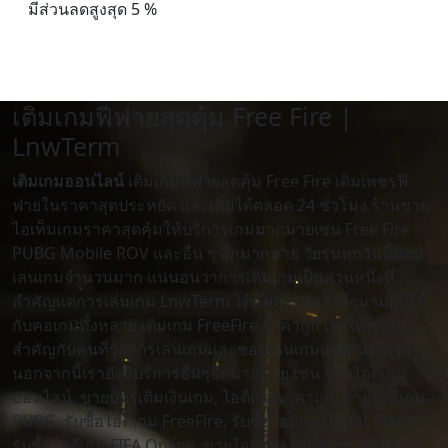
มีส่วนลดสูงสุด 5 %
เติมเกมฟีฟายสุดคุ้ม Free Fire |
LnwTerm
เติมเกมออนไลน์
เติมเกมฟีฟายสุดคุ้ม Free Fire เติมเพชรฟี
ฟายในราคาสุดประหยัด และเติมได้ตลอด 24 ชั่วโมง ร้านขาย
ไอเท็มเกมราคาสุดคุ้มให้บริการเกมมากมายเช่น Free Fire
PUBG Mobile ROV และอื่น ๆ อีกมากมาย วัยรุ่นทุกวันนี้นิยม
เล่นเกมจำนวนมาก แน่นอนว่าการเติมเกมเป็นส่วนหนึ่งที่
สำคัญแต่การเล่นเกม LnwTerm ได้คัดสรรนำสิ่งดีๆมามอบให้
กับคอเกมทั้งหลาย เติมเกม FreeFire ราคาถูก เราให้ความ
สำคัญกับคนที่รักการเล่นเกมและชอบเล่นเกมเหมือนกับเรา
นอกจากนี้เรายังมีบริการอื่นๆอีกมากมาย เช่น ขายไอดีเกม
ออนไลน์, ขายบัตรเติมเงินเกม, ไอดีเกมราคาถูก, ขายไอดีเกม
PUBG, รับซื้อไอดีเกม FreeFire, รับซื้อไอดีเกม Point Blank,
รับซื้อไอดีเกม FIFA Online, ขายไอดีเกม PUBG, ขายไอดีเกม