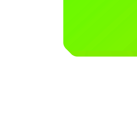
บัตรเติมเงิน