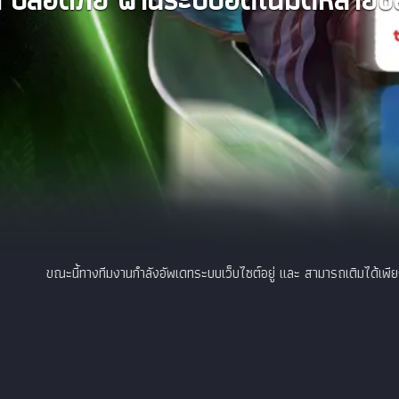
ณะนี้ทางทีมงานกำลังอัพเดทระบบเว็บไซต์อยู่ และ สามารถเติมได้เพียง 2 เกมเท่า