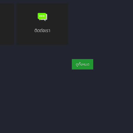
ๆ
ติดต่อเรา
ดูทั้งหมด