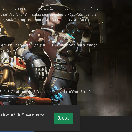
ree Fire PUBG Mobile ROV และอื่น ๆ อีกมากมาย วัยรุ่นทุกวันนี้นิยม
ห้ความสำคัญกับคนที่รักการเล่นเกมและชอบเล่นเกมเหมือนกับเรา นอกจาก
Blank, รับซื้อไอดีเกม FIFA Online, ขายไอดีเกม PUBG, ขายไอดีเกม
งเรามีความน่าเชื่อถือ จุดเด่นของเราไม่ใช่แค่เพียงของรางวัลมากและราคาถูก
 มีอะไรบ้าง
ช้ บัญชี Gmail และ บัญชี Facebook ในการสมัครได้ด้วย เพียงคลิก
การใช้งานเว็บไชต์ของเราแสดง
ยินยอม
นเพจ