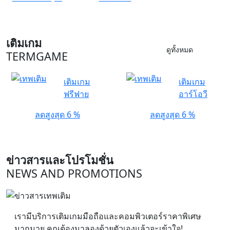
เติมเกม
ดูทั้งหมด
TERMGAME
เติมเกม
เติมเกม
ฟรีฟาย
อาร์โอวี
ลดสูงสุด 6 %
ลดสูงสุด 6 %
ข่าวสารและโปรโมชั่น
NEWS AND PROMOTIONS
เรามีบริการเติมเกมมือถือและคอมพิวเตอร์ราคาพิเศษ
มากมาย คุณต้องมาลองด้วยตัวเองแล้วจะเข้าใจ!