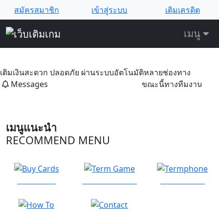
สมัครสมาชิก
เข้าสู่ระบบ
เติมเครดิต
เมนู
Lnwterm - เทพเติม
Previous
Next
เติมเงินสะดวก ปลอดภัย ผ่านระบบอัตโนมัติหลายช่องทาง
Messages
ขณะนี้ทางทีมงานกำลังอัพเด
เมนูแนะนำ
RECOMMEND MENU
บัตรเติมเงิน
เติมเกมออนไลน์
เติมเงินมือถือ
วิธีเติมเกมคุ้มๆ
ติดต่อเรา