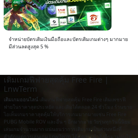
จำหน่ายบัตรเติมเงินมือถือและบัตรเติมเกมต่างๆ มากมาย
มีส่วนลดสูงสุด 5 %
เติมเกมฟีฟายสุดคุ้ม Free Fire |
LnwTerm
เติมเกมออนไลน์
เติมเกมฟีฟายสุดคุ้ม Free Fire เติมเพชรฟี
ฟายในราคาสุดประหยัด และเติมได้ตลอด 24 ชั่วโมง ร้านขาย
ไอเท็มเกมราคาสุดคุ้มให้บริการเกมมากมายเช่น Free Fire
PUBG Mobile ROV และอื่น ๆ อีกมากมาย วัยรุ่นทุกวันนี้นิยม
เล่นเกมจำนวนมาก แน่นอนว่าการเติมเกมเป็นส่วนหนึ่งที่
สำคัญแต่การเล่นเกม LnwTerm ได้คัดสรรนำสิ่งดีๆมามอบให้