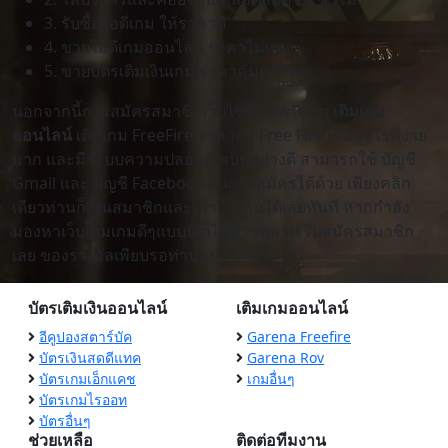
3. รับซื้อไอดีเกม ให้ราคาดี
4. ขายไอดีเกมออนไลน์ ราคาไม่แพง
5. ขายบัตรเติมเงินเกม ราคาคุ้มค่าที่สุด
นอกจากนี้การสมัครสมาชิกเว็บไซต์ LnwTerm
เติมเกม
ออนไลน์
เติมเกม FreeFire ราคาถูก Free Fire เป็นอะไรที่ง่าย
มาก และมีระบบความปลอดภัยเป็นอย่างดี สามารถใช้ บัญชี
Gmail และ บัญชี Facebook ในการสมัครได้ด้วย เพียงคลิก
เดียวท่านก็เป็นสมาชิกและเข้าใช้งานได้เลยทันที หากกำลัง
มองหาเว็บเติมเกมดีๆแบบนี้ ก็ไม่ควรพลาด รีบสมัครสมาชิก
เลย ของรางวัลเพียบรอท่านอยู่
บัตรเติมเงินออนไลน์
เติมเกมออนไลน์
อีคูปองสตาร์บัค
Garena Freefire
บัตรเงินสดดีแทค
Garena Rov
บัตรเกมเอ็กแคช
เกมอื่นๆ
บัตรเกมไรออท
บัตรอื่นๆ
ช่วยเหลือ
ติดต่อทีมงาน