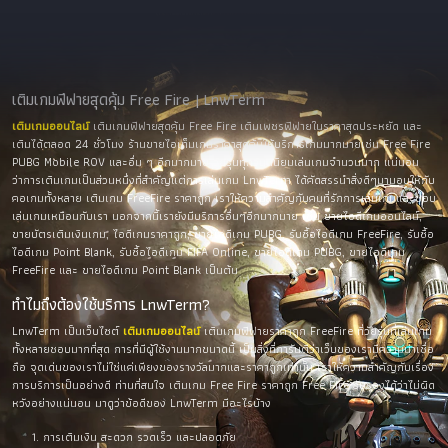
เติมเกมฟีฟายสุดคุ้ม Free Fire | LnwTerm
เติมเกมออนไลน์
เติมเกมฟีฟายสุดคุ้ม Free Fire เติมเพชรฟีฟายในราคาสุดประหยัด และ
เติมได้ตลอด 24 ชั่วโมง ร้านขายไอเท็มเกมราคาสุดคุ้มให้บริการเกมมากมายเช่น Free Fire
PUBG Mobile ROV และอื่น ๆ อีกมากมาย วัยรุ่นทุกวันนี้นิยมเล่นเกมจำนวนมาก แน่นอน
ว่าการเติมเกมเป็นส่วนหนึ่งที่สำคัญแต่การเล่นเกม LnwTerm ได้คัดสรรนำสิ่งดีๆมามอบให้กับ
คอเกมทั้งหลาย เติมเกม FreeFire ราคาถูก เราให้ความสำคัญกับคนที่รักการเล่นเกมและชอบ
เล่นเกมเหมือนกับเรา นอกจากนี้เรายังมีบริการอื่นๆอีกมากมาย เช่น ขายไอดีเกมออนไลน์,
ขายบัตรเติมเงินเกม, ไอดีเกมราคาถูก, ขายไอดีเกม PUBG, รับซื้อไอดีเกม FreeFire, รับซื้อ
ไอดีเกม Point Blank, รับซื้อไอดีเกม FIFA Online, ขายไอดีเกม PUBG, ขายไอดีเกม
FreeFire และ ขายไอดีเกม Point Blank เป็นต้น
ทำไมถึงต้องใช้บริการ LnwTerm?
LnwTerm เป็นเว็บไซต์
เติมเกมออนไลน์
เติมเกมฟีฟายราคาถูก FreeFire ที่วัยรุ่นที่เล่นเกม
ทั้งหลายชอบมากที่สุด การที่มีผู้ใช้งานมากขนาดนี้ เป็นสิ่งที่การันตีว่าเว็บของเรามีความน่าเชื่อ
ถือ จุดเด่นของเราไม่ใช่แค่เพียงของรางวัลมากและราคาถูกเท่านั้น เราให้ความสำคัญกับเรื่อง
การบริการเป็นอย่างดี ท่านที่สนใจ เติมเกม Free Fire ราคาถูก Free Fire รับรองได้ว่าไม่ผิด
หวังอย่างแน่นอน มาดูว่าข้อดีของ LnwTerm มีอะไรบ้าง
1. การเติมเงิน สะดวก รวดเร็ว และปลอดภัย