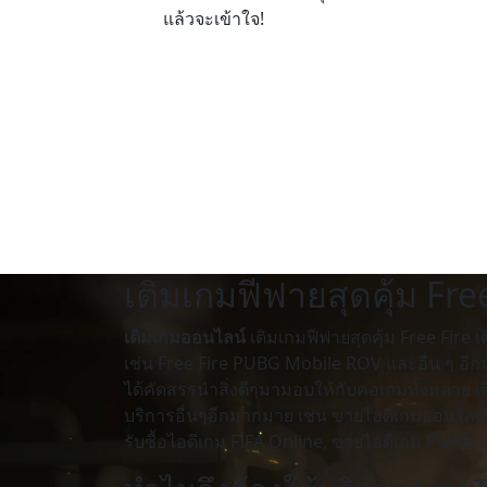
แล้วจะเข้าใจ!
เติมเกมฟีฟายสุดคุ้ม Fr
เติมเกมออนไลน์
เติมเกมฟีฟายสุดคุ้ม Free Fir
เช่น Free Fire PUBG Mobile ROV และอื่น ๆ อีก
ได้คัดสรรนำสิ่งดีๆมามอบให้กับคอเกมทั้งหลาย เ
บริการอื่นๆอีกมากมาย เช่น ขายไอดีเกมออนไลน์, 
รับซื้อไอดีเกม FIFA Online, ขายไอดีเกม PUBG,