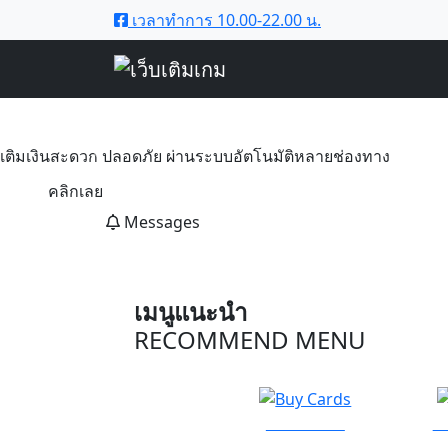
เวลาทำการ 10.00-22.00 น.
Lnwterm - เทพเติม
เติมเงินสะดวก ปลอดภัย ผ่านระบบอัตโนมัติหลายช่องทาง
Previous
คลิกเลย
Messages
เมนูแนะนำ
RECOMMEND MENU
บัตรเติมเงิน
เ