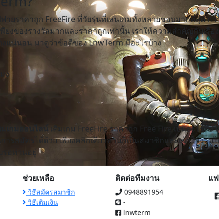
Term?
ฟายราคาถูก FreeFire ที่วัยรุ่นที่เล่นเกมทั้งหลายชอบมากที่สุด การที่
่เพียงของรางวัลมากและราคาถูกเท่านั้น เราให้ความสำคัญกับเรื่อง
อย่างแน่นอน มาดูว่าข้อดีของ LnwTerm มีอะไรบ้าง
โมง
ติมเกมออนไลน์
เติมเกม FreeFire ราคาถูก Free Fire เป็นอะไรที่
ารสมัครได้ด้วย เพียงคลิกเดียวท่านก็เป็นสมาชิกและเข้าใช้งานได้
รอท่านอยู่
ช่วยเหลือ
ติดต่อทีมงาน
แฟ
วิธีสมัครสมาชิก
0948891954
วิธีเติมเงิน
-
lnwterm