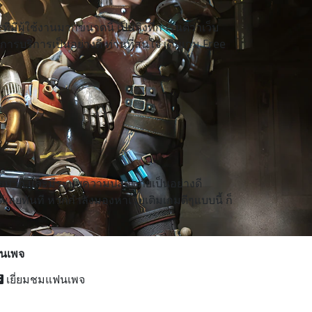
มีผู้ใช้งานมากขนาดนี้ เป็นสิ่งที่การันตีว่าเว็บ
การบริการเป็นอย่างดี ท่านที่สนใจ เติมเกม Free
ง่ายมาก และมีระบบความปลอดภัยเป็นอย่างดี
เลยทันที หากกำลังมองหาเว็บเติมเกมดีๆแบบนี้ ก็
นเพจ
เยี่ยมชมแฟนเพจ