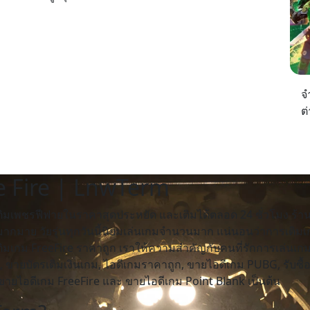
จ
ต
ee Fire | LnwTerm
e เติมเพชรฟีฟายในราคาสุดประหยัด และเติมได้ตลอด 24 ชั่วโมง ร
มากมาย วัยรุ่นทุกวันนี้นิยมเล่นเกมจำนวนมาก แน่นอนว่าการเติม
ติมเกม FreeFire ราคาถูก เราให้ความสำคัญกับคนที่รักการเล่นเก
ขายบัตรเติมเงินเกม, ไอดีเกมราคาถูก, ขายไอดีเกม PUBG, รับซื้อไ
 ขายไอดีเกม FreeFire และ ขายไอดีเกม Point Blank เป็นต้น