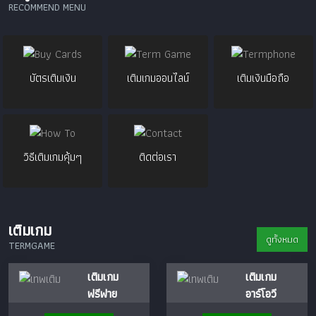
RECOMMEND MENU
บัตรเติมเงิน
เติมเกมออนไลน์
เติมเงินมือถือ
วิธีเติมเกมคุ้มๆ
ติดต่อเรา
เติมเกม
ดูทั้งหมด
TERMGAME
เติมเกม
เติมเกม
ฟรีฟาย
อาร์โอวี