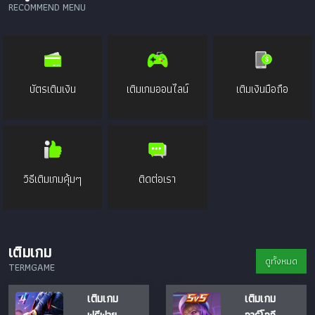
RECOMMEND MENU
บัตรเติมเงิน
เติมเกมออนไลน์
เติมเงินมือถือ
วิธีเติมเกมคุ้มๆ
ติดต่อเรา
เติมเกม
ดูทั้งหมด
TERMGAME
เติมเกม
เติมเกม