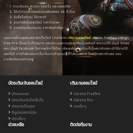
1. การเติมเงิน สะดวก รวดเร็ว และปลอดภัย
2. ให้บริการและคอยช่วยเหลือตลอด 24 ชั่วโมง
3. รับซื้อไอดีเกม ให้ราคาดี
4. ขายไอดีเกมออนไลน์ ราคาไม่แพง
5. ขายบัตรเติมเงินเกม ราคาคุ้มค่าที่สุด
นอกจากนี้การสมัครสมาชิกเว็บไซต์ LnwTerm
เติมเกมออนไลน์
เติมเกม FreeFire ราคาถูก
Free Fire เป็นอะไรที่ง่ายมาก และมีระบบความปลอดภัยเป็นอย่างดี สามารถใช้ บัญชี Gmail
และ บัญชี Facebook ในการสมัครได้ด้วย เพียงคลิกเดียวท่านก็เป็นสมาชิกและเข้าใช้งานได้
เลยทันที หากกำลังมองหาเว็บเติมเกมดีๆแบบนี้ ก็ไม่ควรพลาด รีบสมัครสมาชิกเลย ของ
รางวัลเพียบรอท่านอยู่
บัตรเติมเงินออนไลน์
เติมเกมออนไลน์
บัตรเอแคช
Garena Freefire
บัตรเติมเงินไอเอ็นไอ
Garena Rov
บัตรเกมไรออท
เกมอื่นๆ
อีคูปองสตาร์บัค
บัตรอื่นๆ
ช่วยเหลือ
ติดต่อทีมงาน