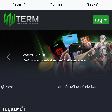
สมัครสมาชิก
เข้าสู่ระบบ
เติมเครดิต
เมนู
Lnwterm - เทพเติม
Previous
Next
เติมเงินสะดวก ปลอดภัย ผ่านระบบอัตโนมัติหลายช่องทาง
Messages
ขณะนี้ทางทีมงานกำลังอัพเดทระบบเว็บไซต์อย
เมนูแนะนำ