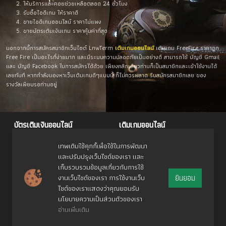
2. ให้บริการและคอยช่วยเหลือตลอด 24 ชั่วโมง
3. รับซื้อไอดีเกม ให้ราคาดี
4. ขายไอดีเกมออนไลน์ ราคาไม่แพง
5. ขายบัตรเติมเงินเกม ราคาคุ้มค่าที่สุด
นอกจากนี้การสมัครสมาชิกเว็บไซต์ LnwTerm
เติมเกมออนไลน์
เติมเกม FreeFire ราคาถูก
Free Fire เป็นอะไรที่ง่ายมาก และมีระบบความปลอดภัยเป็นอย่างดี สามารถใช้ บัญชี Gmail
และ บัญชี Facebook ในการสมัครได้ด้วย เพียงคลิกเดียวท่านก็เป็นสมาชิกและเข้าใช้งานได้
เลยทันที หากกำลังมองหาเว็บเติมเกมดีๆแบบนี้ ก็ไม่ควรพลาด รีบสมัครสมาชิกเลย ของ
รางวัลเพียบรอท่านอยู่
บัตรเติมเงินออนไลน์
เติมเกมออนไลน์
บัตรเงินสดดีแทค
Garena Freefire
เทพเติมใช้คุกกี้เพื่อใช้ในการพัฒนา
อีคูปองสตาร์บัค
Garena Rov
และปรับปรุงเว็บไชต์ของเรา และ
บัตรเน็ตฟิก
เกมอื่นๆ
เก็บรวบรวมข้อมูลเกี่ยวกับการใช้
บัตรเติมเงินแบ็คเติ้ลเน็ต
ยินยอม
งานเว็บไชต์ของเรา การใช้งานเว็บ
บัตรอื่นๆ
ไชต์ของเราแสดงว่าคุณยอมรับ
ช่วยเหลือ
ติดต่อทีมงาน
นโยบายความเป็นส่วนตัวของเรา
อ่านเพิ่มเติม
วิธีสมัครสมาชิก
0948891954
วิธีเติมเงิน
-