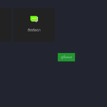
ๆ
ติดต่อเรา
ดูทั้งหมด