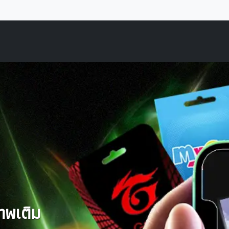
ทพเติม