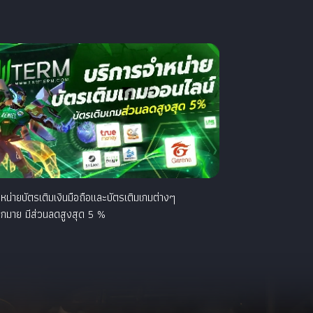
หน่ายบัตรเติมเงินมือถือและบัตรเติมเกมต่างๆ
ากมาย มีส่วนลดสูงสุด 5 %