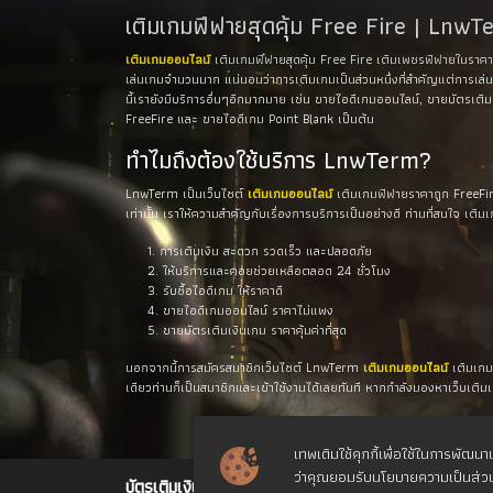
เติมเกมฟีฟายสุดคุ้ม Free Fire | Lnw
เติมเกมออนไลน์
เติมเกมฟีฟายสุดคุ้ม Free Fire เติมเพชรฟีฟายในราคาส
เล่นเกมจำนวนมาก แน่นอนว่าการเติมเกมเป็นส่วนหนึ่งที่สำคัญแต่การเล
นี้เรายังมีบริการอื่นๆอีกมากมาย เช่น ขายไอดีเกมออนไลน์, ขายบัตรเติ
FreeFire และ ขายไอดีเกม Point Blank เป็นต้น
ทำไมถึงต้องใช้บริการ LnwTerm?
LnwTerm เป็นเว็บไซต์
เติมเกมออนไลน์
เติมเกมฟีฟายราคาถูก FreeFire ท
เท่านั้น เราให้ความสำคัญกับเรื่องการบริการเป็นอย่างดี ท่านที่สนใจ เต
1. การเติมเงิน สะดวก รวดเร็ว และปลอดภัย
2. ให้บริการและคอยช่วยเหลือตลอด 24 ชั่วโมง
3. รับซื้อไอดีเกม ให้ราคาดี
4. ขายไอดีเกมออนไลน์ ราคาไม่แพง
5. ขายบัตรเติมเงินเกม ราคาคุ้มค่าที่สุด
นอกจากนี้การสมัครสมาชิกเว็บไซต์ LnwTerm
เติมเกมออนไลน์
เติมเกม
เดียวท่านก็เป็นสมาชิกและเข้าใช้งานได้เลยทันที หากกำลังมองหาเว็บเติ
เทพเติมใช้คุกกี้เพื่อใช้ในการพัฒ
ว่าคุณยอมรับนโยบายความเป็นส่ว
บัตรเติมเงินออนไลน์
เติมเกมออนไลน์