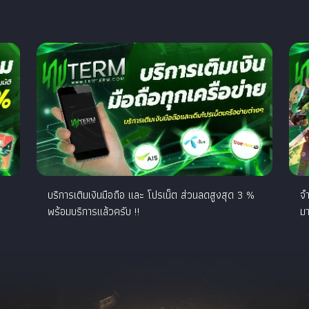
บริการเติมเงินมือถือ และ โปรเน็ต ส่วนลดสูงสุด 3 %
จำ
พร้อมบริการแล้วครับ !!
ม