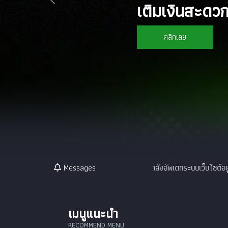
Previous
เติมเงินสะดว
คลิกเลย
ขณะนี้ทางทีมงานกำลังอัพเดทระบบเว็บไซต์อยู่ และ สามารถเติ
Messages
เมนูแนะนำ
RECOMMEND MENU