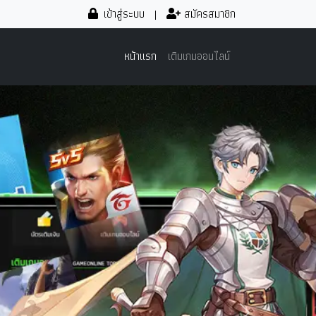
เข้าสู่ระบบ
|
สมัครสมาชิก
หน้าแรก
เติมเกมออนไลน์