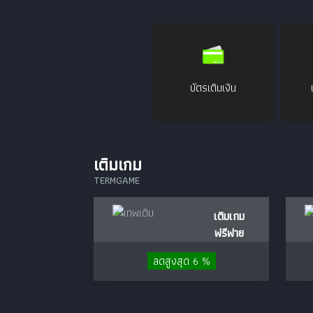
บัตรเติมเงิน
เติมเกม
TERMGAME
เติมเกม
ฟรีฟาย
ลดสูงสุด 6 %